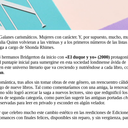
 Galanes carismáticos. Mujeres con carácter. Y, por supuesto, mucho, 
ia Quinn volvieran a las vitrinas y a los primeros números de las listas
 saga a cargo de Shonda Rhimes.
s 8 hermanos Bridgerton da inicio con
«El duque y yo» (2000)
protagon
l puntapie inicial para sumergirse en esta sociedad londinense ávida de
 este universo literario que va creciendo y nutriéndose a cada libro, c
nn
.
omántica, tras años sin tomar obras de este género, un reencuentro cálid
largo de nueve libros. Tal como comentaríamos con una amiga, la renova
 no sólo logró acercar la saga a nuevos lectores, sino que redignificó los
ura de segunda categoría, como parecían sugerir las antiguas portadas
ch
eservadas para leer en privado y esconder en algún velador.
que celebro mucho este cambio estético en las reediciones de Edicion
mances con finales felices, disponibles sin reparo, y sin vergüenza, pa