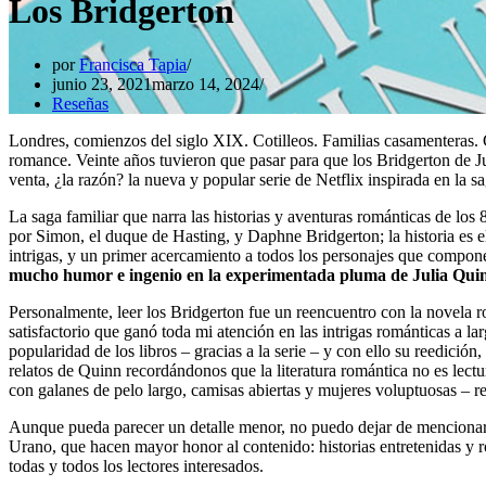
Los Bridgerton
por
Francisca Tapia
junio 23, 2021
marzo 14, 2024
Reseñas
Londres, comienzos del siglo XIX. Cotilleos. Familias casamenteras.
romance. Veinte años tuvieron que pasar para que los Bridgerton de Jul
venta, ¿la razón? la nueva y popular serie de Netflix inspirada en la
La saga familiar que narra las historias y aventuras románticas de lo
por Simon, el duque de Hasting, y Daphne Bridgerton; la historia es e
intrigas, y un primer acercamiento a todos los personajes que componen
mucho humor e ingenio en la experimentada pluma de Julia Qui
Personalmente, leer los Bridgerton fue un reencuentro con la novela r
satisfactorio que ganó toda mi atención en las intrigas románticas a 
popularidad de los libros – gracias a la serie – y con ello su reedición,
relatos de Quinn recordándonos que la literatura romántica no es lect
con galanes de pelo largo, camisas abiertas y mujeres voluptuosas – r
Aunque pueda parecer un detalle menor, no puedo dejar de mencionar 
Urano, que hacen mayor honor al contenido: historias entretenidas y ro
todas y todos los lectores interesados.