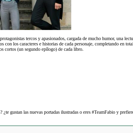
 protagonistas tercos y apasionados, cargada de mucho humor, una lect
ados con los caracteres e historias de cada personaje, completando en total
s cortos (un segundo epílogo) de cada libro.
s? ¿te gustan las nuevas portadas ilustradas o eres #TeamFabio y prefier