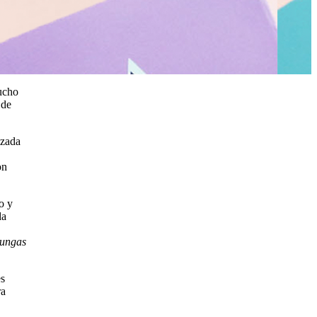
mucho
 de
izada
on
o y
da
ungas
es
ra