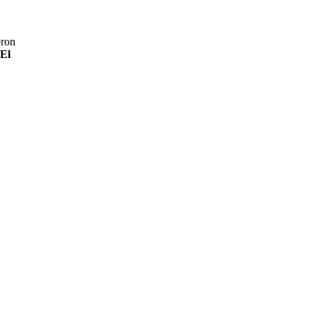
eron
El