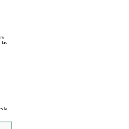
ura
 las
es la